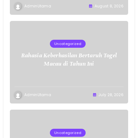
AdminUtama
August 8, 2026
Uncategorized
Rahasia Keberhasilan Bertaruh Togel
Macau di Tahun Ini
AdminUtama
July 28, 2026
Uncategorized