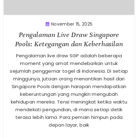
November 15, 2025
Pengalaman Live Draw Singapore
Pools: Ketegangan dan Keberhasilan
Pengalaman live draw SGP adalah beberapa
moment yang amat mendebarkan untuk
sejumlah penggemar togel di Indonesia. Di setiap
minggunya, jutaan orang menantikan hasil dari
Singapore Pools dengan harapan mendapatkan
keberuntungan yang mungkin mengubah
kehidupan mereka. Tensi meningkat ketika waktu
mendekati pengundian, di mana setiap detik
terasa lebih lama. Para pemain himpun pada
depan layar, baik