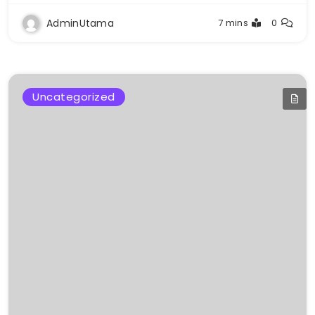
AdminUtama
7 mins
0
Uncategorized