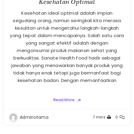
Kesehatan Optimal
Kesehatan ideal optimal adalah impian
segudang orang, namun seringkali kita merasa
kesulitan untuk mengetahui langkah-langkah
yang tepat dalam mencapainya. Salah satu cara
yang sangat efektif adalah dengan
mengonsumsi produk makanan sehat yang
berkualitas. Sanate Health Food hadir sebagai
jawaban yang menawarkan banyak produk yang
tidak hanya enak tetapi juga bermanfaat bagi
kesehatan badan. Dengan memanfaatkan
Read More
AdminUtama
7 mins
0