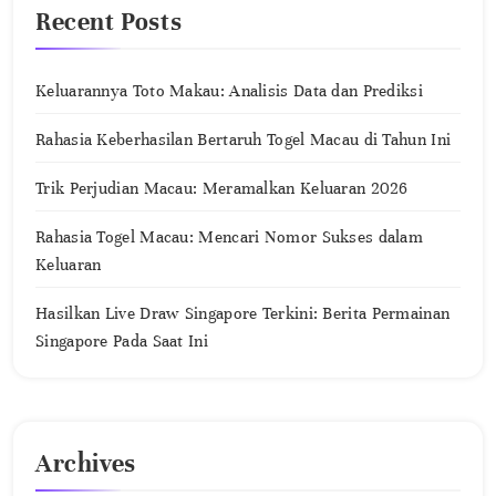
Recent Posts
Keluarannya Toto Makau: Analisis Data dan Prediksi
Rahasia Keberhasilan Bertaruh Togel Macau di Tahun Ini
Trik Perjudian Macau: Meramalkan Keluaran 2026
Rahasia Togel Macau: Mencari Nomor Sukses dalam
Keluaran
Hasilkan Live Draw Singapore Terkini: Berita Permainan
Singapore Pada Saat Ini
Archives