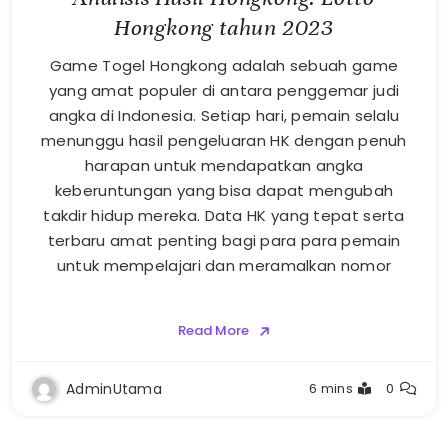
Hongkong tahun 2023
Game Togel Hongkong adalah sebuah game
yang amat populer di antara penggemar judi
angka di Indonesia. Setiap hari, pemain selalu
menunggu hasil pengeluaran HK dengan penuh
harapan untuk mendapatkan angka
keberuntungan yang bisa dapat mengubah
takdir hidup mereka. Data HK yang tepat serta
terbaru amat penting bagi para para pemain
untuk mempelajari dan meramalkan nomor
Read More
AdminUtama
6 mins
0