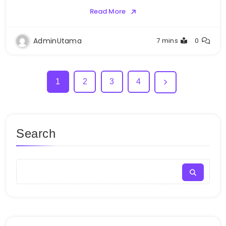
Read More
AdminUtama
7 mins
0
1
2
3
4
Search