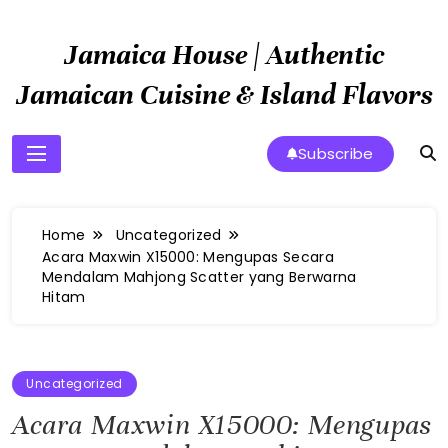
Skip
to
Jamaica House | Authentic
content
Jamaican Cuisine & Island Flavors
Subscribe
Home
Uncategorized
Acara Maxwin X15000: Mengupas Secara
Mendalam Mahjong Scatter yang Berwarna
Hitam
Uncategorized
Acara Maxwin X15000: Mengupas