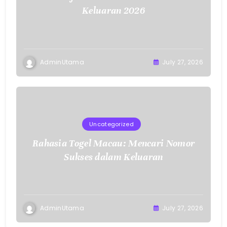
Keluaran 2026
AdminUtama
July 27, 2026
Uncategorized
Rahasia Togel Macau: Mencari Nomor
Sukses dalam Keluaran
AdminUtama
July 27, 2026