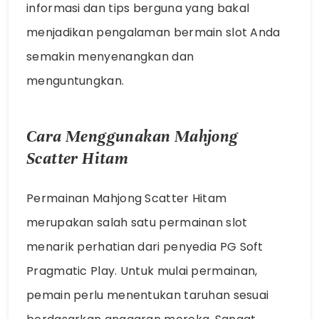
informasi dan tips berguna yang bakal
menjadikan pengalaman bermain slot Anda
semakin menyenangkan dan
menguntungkan.
Cara Menggunakan Mahjong
Scatter Hitam
Permainan Mahjong Scatter Hitam
merupakan salah satu permainan slot
menarik perhatian dari penyedia PG Soft
Pragmatic Play. Untuk mulai permainan,
pemain perlu menentukan taruhan sesuai