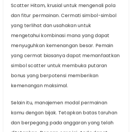
Scatter Hitam, krusial untuk mengenali pola
dan fitur permainan. Cermati simbol-simbol
yang terlihat dan usahakan untuk
mengetahui kombinasi mana yang dapat
menyuguhkan kemenangan besar. Pemain
yang cermat biasanya dapat memanfaatkan
simbol scatter untuk membuka putaran
bonus yang berpotensi memberikan
kemenangan maksimal.
Selain itu, manajemen modal permainan
kamu dengan bijak. Tetapkan batas taruhan
dan berpegang pada anggaran yang telah