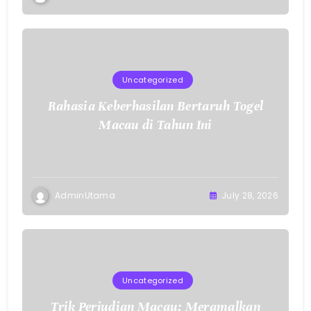
Uncategorized
Rahasia Keberhasilan Bertaruh Togel
Macau di Tahun Ini
AdminUtama
July 28, 2026
Uncategorized
Trik Perjudian Macau: Meramalkan