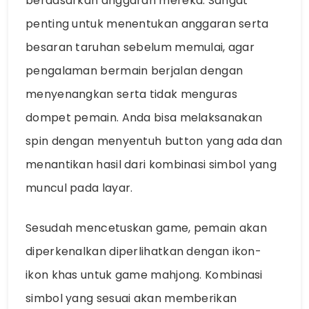
berdasarkan anggaran mereka. Sangat
penting untuk menentukan anggaran serta
besaran taruhan sebelum memulai, agar
pengalaman bermain berjalan dengan
menyenangkan serta tidak menguras
dompet pemain. Anda bisa melaksanakan
spin dengan menyentuh button yang ada dan
menantikan hasil dari kombinasi simbol yang
muncul pada layar.
Sesudah mencetuskan game, pemain akan
diperkenalkan diperlihatkan dengan ikon-
ikon khas untuk game mahjong. Kombinasi
simbol yang sesuai akan memberikan