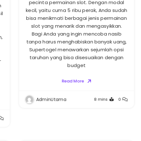
pecinta permainan slot. Dengan modal
n
kecil, yaitu cuma 5 ribu perak, Anda sudah
il
bisa menikmati berbagai jenis permainan
slot yang menarik dan mengasyikkan.
Bagi Anda yang ingin mencoba nasib
m,
tanpa harus menghabiskan banyak uang,
Supertogel menawarkan sejumlah opsi
taruhan yang bisa disesuaikan dengan
-
budget
Read More
AdminUtama
8 mins
0