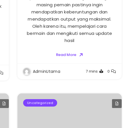
masing pemain pastinya ingin
k
mendapatkan keberuntungan dan
mendapatkan output yang maksimal.
Oleh karena itu, mempelajari cara
bermain dan mengikuti semua update
hasil
Read More
AdminUtama
7 mins
0
Uncategorized