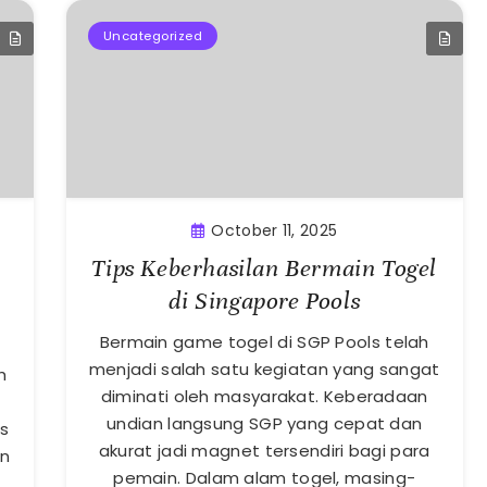
Uncategorized
October 11, 2025
Tips Keberhasilan Bermain Togel
di Singapore Pools
Bermain game togel di SGP Pools telah
menjadi salah satu kegiatan yang sangat
h
diminati oleh masyarakat. Keberadaan
undian langsung SGP yang cepat dan
es
akurat jadi magnet tersendiri bagi para
an
pemain. Dalam alam togel, masing-