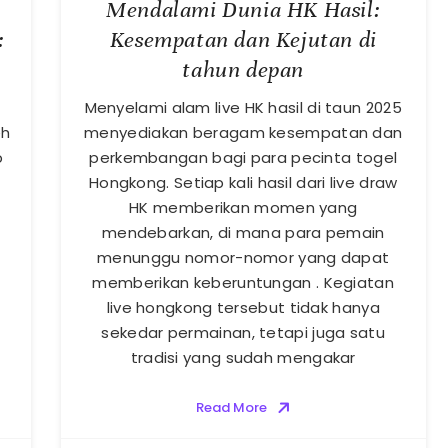
Mendalami Dunia HK Hasil:
:
Kesempatan dan Kejutan di
tahun depan
Menyelami alam live HK hasil di taun 2025
eh
menyediakan beragam kesempatan dan
p
perkembangan bagi para pecinta togel
Hongkong. Setiap kali hasil dari live draw
HK memberikan momen yang
mendebarkan, di mana para pemain
menunggu nomor-nomor yang dapat
memberikan keberuntungan . Kegiatan
live hongkong tersebut tidak hanya
sekedar permainan, tetapi juga satu
tradisi yang sudah mengakar
Read More