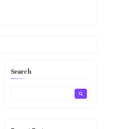
Search