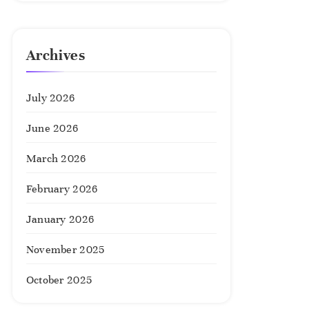
Archives
July 2026
June 2026
March 2026
February 2026
January 2026
November 2025
October 2025