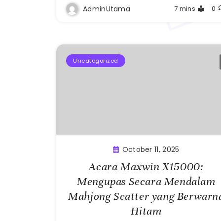
AdminUtama
7 mins
0
Uncategorized
October 11, 2025
Acara Maxwin X15000:
Mengupas Secara Mendalam
Mahjong Scatter yang Berwarn
Hitam