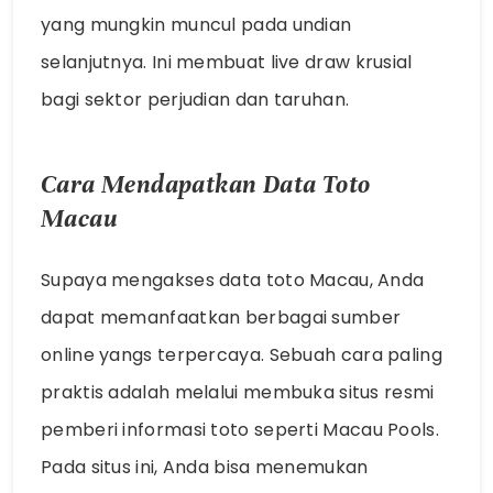
yang mungkin muncul pada undian
selanjutnya. Ini membuat live draw krusial
bagi sektor perjudian dan taruhan.
Cara Mendapatkan Data Toto
Macau
Supaya mengakses data toto Macau, Anda
dapat memanfaatkan berbagai sumber
online yangs terpercaya. Sebuah cara paling
praktis adalah melalui membuka situs resmi
pemberi informasi toto seperti Macau Pools.
Pada situs ini, Anda bisa menemukan