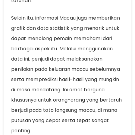
taruhan.
Selain itu, informasi Macau juga memberikan
grafik dan data statistik yang menarik untuk
dapat menolong pemain memahami dari
berbagai aspek itu. Melalui menggunakan
data ini, penjudi dapat melaksanakan
penilaian pada keluaran macau sebelumnya
serta memprediksi hasil-hasil yang mungkin
di masa mendatang. Ini amat berguna
khususnya untuk orang-orang yang bertaruh
berjudi pada toto langsung macau, di mana
putusan yang cepat serta tepat sangat
penting.