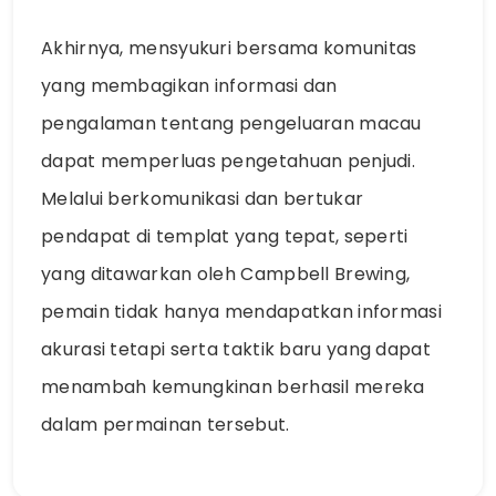
Akhirnya, mensyukuri bersama komunitas
yang membagikan informasi dan
pengalaman tentang pengeluaran macau
dapat memperluas pengetahuan penjudi.
Melalui berkomunikasi dan bertukar
pendapat di templat yang tepat, seperti
yang ditawarkan oleh Campbell Brewing,
pemain tidak hanya mendapatkan informasi
akurasi tetapi serta taktik baru yang dapat
menambah kemungkinan berhasil mereka
dalam permainan tersebut.