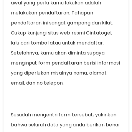
awal yang perlu kamu lakukan adalah
melakukan pendaftaran. Tahapan
pendaftaran ini sangat gampang dan kilat.
Cukup kunjungi situs web resmi Cintatogel,
lalu cari tombol atau untuk mendaftar.
Setelahnya, kamu akan diminta supaya
menginput form pendaftaran berisi informasi
yang diperlukan misalnya nama, alamat
email, dan no telepon.
Sesudah mengentri form tersebut, yakinkan
bahwa seluruh data yang anda berikan benar