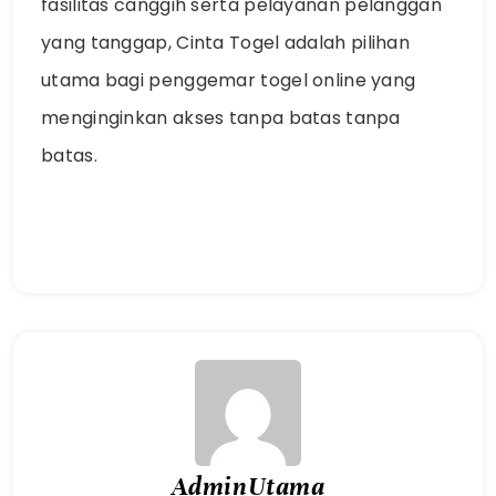
fasilitas canggih serta pelayanan pelanggan
yang tanggap, Cinta Togel adalah pilihan
utama bagi penggemar togel online yang
menginginkan akses tanpa batas tanpa
batas.
AdminUtama