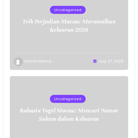
Uncategorized
Trik Perjudian Macau: Meramalkan
Keluaran 2026
AdminUtama
July 27, 2026
Uncategorized
Rahasia Togel Macau: Mencari Nomor
Sukses dalam Keluaran