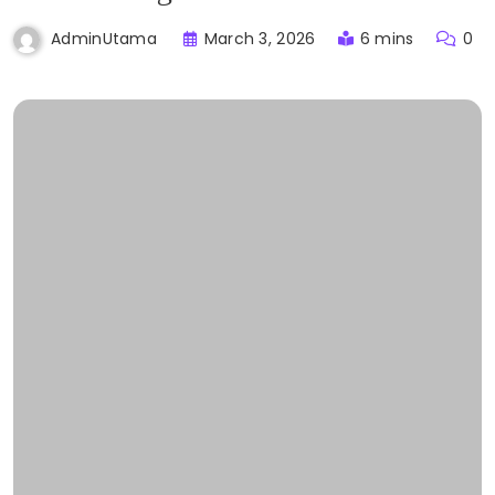
March 3, 2026
6 mins
0
AdminUtama