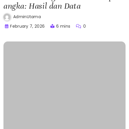
angka: Hasil dan Data
AdminUtama
February 7, 2026
6 mins
0