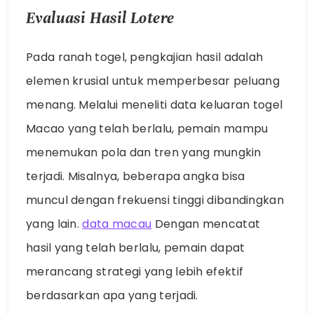
Evaluasi Hasil Lotere
Pada ranah togel, pengkajian hasil adalah
elemen krusial untuk memperbesar peluang
menang. Melalui meneliti data keluaran togel
Macao yang telah berlalu, pemain mampu
menemukan pola dan tren yang mungkin
terjadi. Misalnya, beberapa angka bisa
muncul dengan frekuensi tinggi dibandingkan
yang lain.
data macau
Dengan mencatat
hasil yang telah berlalu, pemain dapat
merancang strategi yang lebih efektif
berdasarkan apa yang terjadi.