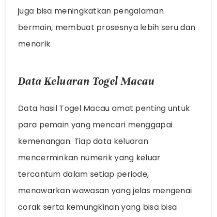
juga bisa meningkatkan pengalaman
bermain, membuat prosesnya lebih seru dan
menarik.
Data Keluaran Togel Macau
Data hasil Togel Macau amat penting untuk
para pemain yang mencari menggapai
kemenangan. Tiap data keluaran
mencerminkan numerik yang keluar
tercantum dalam setiap periode,
menawarkan wawasan yang jelas mengenai
corak serta kemungkinan yang bisa bisa