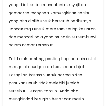
yang tidak sering muncul. Ini menyajikan
gambaran mengenai kemungkinan angka
yang bisa dipilih untuk bertaruh berikutnya.
Jangan ragu untuk merekam setiap keluaran
dan mencari pola yang mungkin tersembunyi
dalam nomor tersebut.
Tak kalah penting, penting bagi pemain untuk
mengelola budget taruhan secara bijak.
Tetapkan batasan untuk bermain dan
pastikan untuk tidak melebihi jumlah
tersebut. Dengan cara ini, Anda bisa
menghindari kerugian besar dan masih