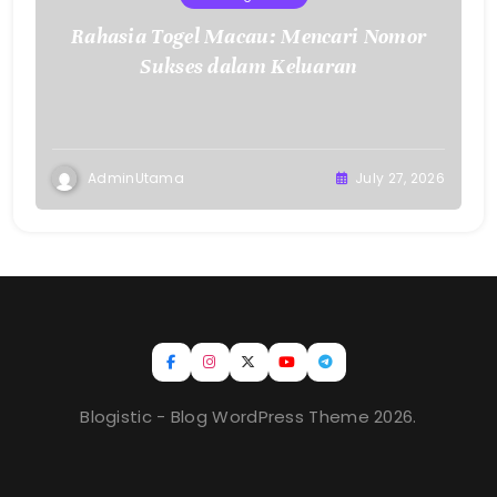
Rahasia Togel Macau: Mencari Nomor
Sukses dalam Keluaran
AdminUtama
July 27, 2026
Blogistic - Blog WordPress Theme 2026.