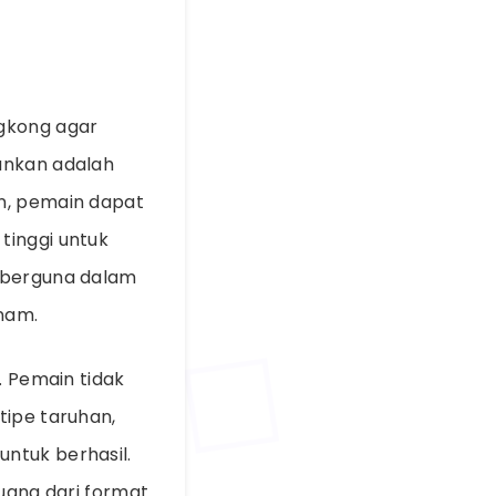
ngkong agar
lankan adalah
en, pemain dapat
tinggi untuk
g berguna dalam
nam.
. Pemain tidak
tipe taruhan,
ntuk berhasil.
luang dari format