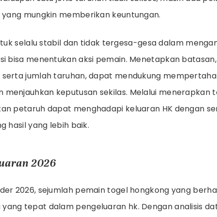
in yang mungkin memberikan keuntungan.
ntuk selalu stabil dan tidak tergesa-gesa dalam mengam
si bisa menentukan aksi pemain. Menetapkan batasan,
 serta jumlah taruhan, dapat mendukung mempertah
menjauhkan keputusan sekilas. Melalui menerapkan t
kan petaruh dapat menghadapi keluaran HK dengan s
g hasil yang lebih baik.
luaran 2026
der 2026, sejumlah pemain togel hongkong yang berha
ang tepat dalam pengeluaran hk. Dengan analisis dat