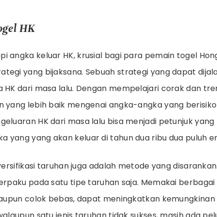
ogel HK
i angka keluar HK, krusial bagi para pemain togel Ho
tegi yang bijaksana. Sebuah strategi yang dapat dija
a HK dari masa lalu. Dengan mempelajari corak dan tr
n yang lebih baik mengenai angka-angka yang berisiko 
geluaran HK dari masa lalu bisa menjadi petunjuk yan
 yang yang akan keluar di tahun dua ribu dua puluh e
iversifikasi taruhan juga adalah metode yang disarankan
terpaku pada satu tipe taruhan saja. Memakai berbagai 
ataupun colok bebas, dapat meningkatkan kemungkinan u
walaupun satu jenis taruhan tidak sukses, masih ada pe