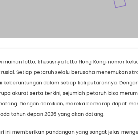
ermainan lotto, khususnya lotto Hong Kong, nomor kelu
rusial. Setiap petaruh selalu berusaha menemukan stra
 keberuntungan dalam setiap kali putarannya. Deng
rupa akurat serta terkini, sejumlah petaruh bisa merum
 matang. Dengan demikian, mereka berharap dapat me
pada tahun depan 2026 yang akan datang.
 hari ini memberikan pandangan yang sangat jelas meng