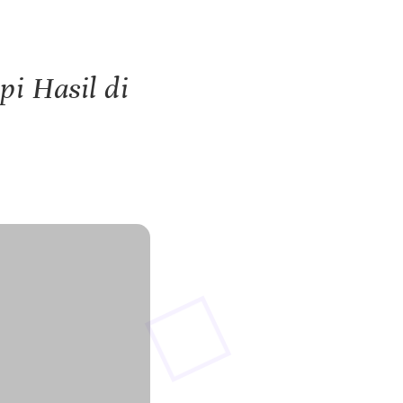
pi Hasil di